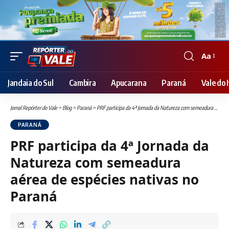
Aa
Font
Resizer
Jandaia do Sul
Cambira
Apucarana
Paraná
Vale do I
Jornal Repórter do Vale
>
Blog
>
Paraná
>
PRF participa da 4ª Jornada da Natureza com semeadura aérea de espécies nativas no Paraná
PARANÁ
PRF participa da 4ª Jornada da
Natureza com semeadura
aérea de espécies nativas no
Paraná