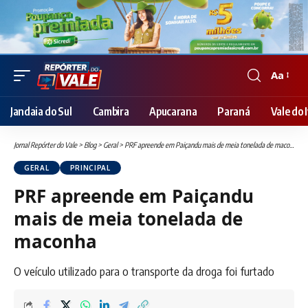
Aa
Font
Resizer
Jandaia do Sul
Cambira
Apucarana
Paraná
Vale do I
Jornal Repórter do Vale
>
Blog
>
Geral
>
PRF apreende em Paiçandu mais de meia tonelada de maconha
GERAL
PRINCIPAL
PRF apreende em Paiçandu
mais de meia tonelada de
maconha
O veículo utilizado para o transporte da droga foi furtado