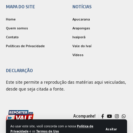
MAPA DO SITE
NOTÍCIAS
Home
Apucarana
Quem somos
Arapongas
Contato
Ivaiporã
Políticas de Privacidade
Vale do Ivaí
Vídeos
DECLARAÇÃO
Este site permite a reprodução das matérias aqui veiculadas,
desde que seja citada a fonte.
Acompanhe!
Ao usar este site, você concorda com a nossa
Política de
Aceitar
Privacidade
e os
Termos de Uso