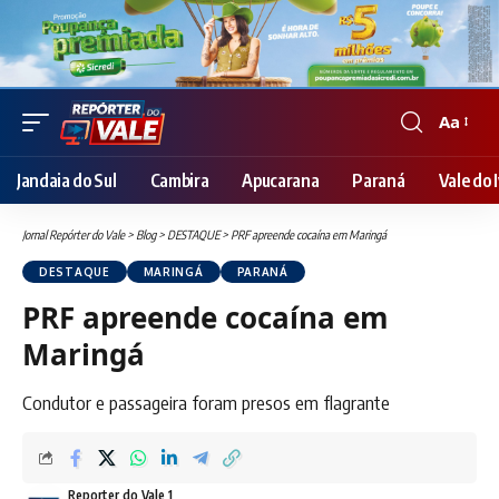
Aa
Font
Resizer
Jandaia do Sul
Cambira
Apucarana
Paraná
Vale do I
Jornal Repórter do Vale
>
Blog
>
DESTAQUE
>
PRF apreende cocaína em Maringá
DESTAQUE
MARINGÁ
PARANÁ
PRF apreende cocaína em
Maringá
Condutor e passageira foram presos em flagrante
Reporter do Vale 1