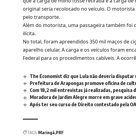
que a carga de milho fosse retirada e a carga de
original seria recolocado no veículo. O motoris
pelo transporte.
Além do motorista, uma passageira também foi d
ilícita.
No total, foram apreendidos 350 mil maços de ci
aparelho celular. A carga e os veículos foram enc
Federal para os procedimentos cabíveis. A ocorr
The Economist diz que Lula não deveria disputar
Prefeitura de Arapongas promove oficina de cul
Com 18,2 mil entrevistas já realizadas, pesquisa 
Moradora de Jardim Alegre morre em grave acide
Após ter seu curso de Direito contestado pela O
TAGS:
Maringá
PRF