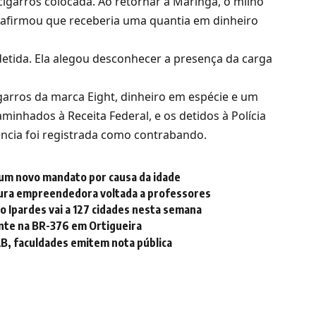
 cigarros colocada. Ao retornar a Maringá, o milho
ta afirmou que receberia uma quantia em dinheiro
etida. Ela alegou desconhecer a presença da carga
garros da marca Eight, dinheiro em espécie e um
aminhados à Receita Federal, e os detidos à Polícia
ência foi registrada como contrabando.
 um novo mandato por causa da idade
tura empreendedora voltada a professores
do Ipardes vai a 127 cidades nesta semana
nte na BR-376 em Ortigueira
AB, faculdades emitem nota pública