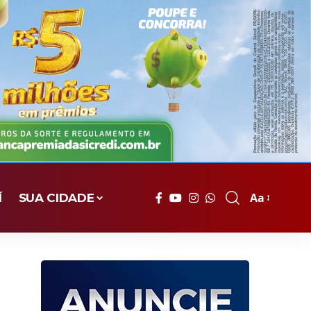
Aa
Í
SUA CIDADE
Font
Resizer