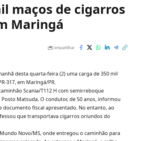
il maços de cigarros
m Maringá
Compartilhar
manhã desta quarta-feira (2) uma carga de 350 mil
PR-317, em Maringá/PR.
m caminhão Scania/T112 H com semirreboque
o Posto Matsuda. O condutor, de 50 anos, informou
me documento fiscal apresentado. No entanto, ao
confessou que transportava cigarros oriundos do
 em Mundo Novo/MS, onde entregou o caminhão para