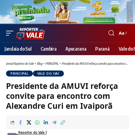
Aa
Font
Resizer
Jandaia do Sul
Cambira
Apucarana
Paraná
Vale do I
Jornal Repórter do Vale
>
Blog
>
PRINCIPAL
>
Presidente da AMUVI reforça convite para encontro com Alexandre Curi em Ivaiporã
PRINCIPAL
VALE DO IVAÍ
Presidente da AMUVI reforça
convite para encontro com
Alexandre Curi em Ivaiporã
Reporter do Vale 1