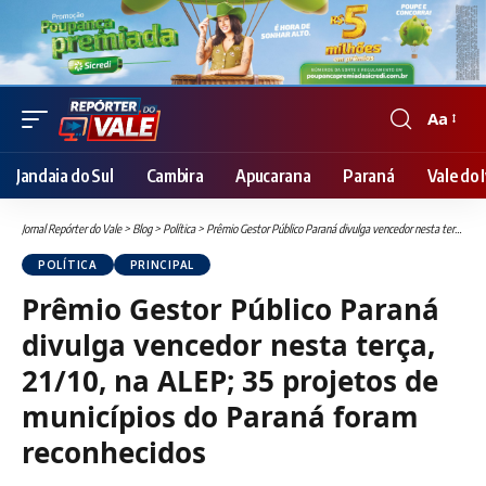
Aa
Font
Resizer
Jandaia do Sul
Cambira
Apucarana
Paraná
Vale do I
Jornal Repórter do Vale
>
Blog
>
Política
>
Prêmio Gestor Público Paraná divulga vencedor nesta terça, 21/10, na ALEP; 35 projetos de municípios do Paraná foram reconhecidos
POLÍTICA
PRINCIPAL
Prêmio Gestor Público Paraná
divulga vencedor nesta terça,
21/10, na ALEP; 35 projetos de
municípios do Paraná foram
reconhecidos