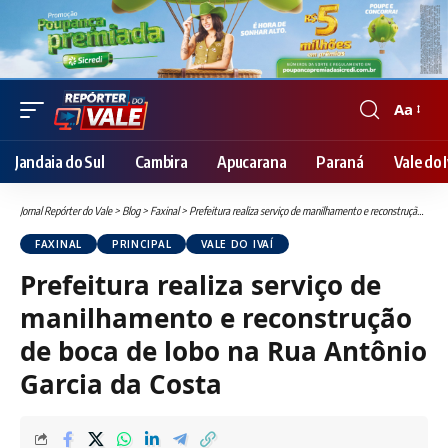
Aa
Font
Resizer
Jandaia do Sul
Cambira
Apucarana
Paraná
Vale do I
Jornal Repórter do Vale
>
Blog
>
Faxinal
>
Prefeitura realiza serviço de manilhamento e reconstrução de boca de lobo na Rua Antônio Garcia da Costa
FAXINAL
PRINCIPAL
VALE DO IVAÍ
Prefeitura realiza serviço de
manilhamento e reconstrução
de boca de lobo na Rua Antônio
Garcia da Costa