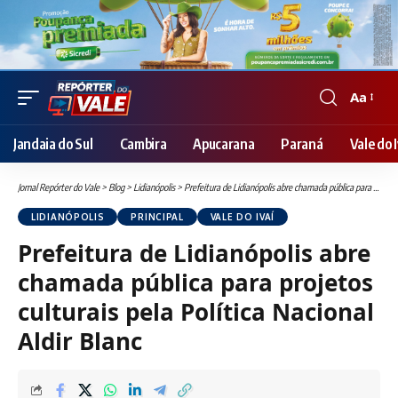
Aa
Font
Resizer
Jandaia do Sul
Cambira
Apucarana
Paraná
Vale do I
Jornal Repórter do Vale
>
Blog
>
Lidianópolis
>
Prefeitura de Lidianópolis abre chamada pública para projetos culturais pela Política Nacional Aldir Blanc
LIDIANÓPOLIS
PRINCIPAL
VALE DO IVAÍ
Prefeitura de Lidianópolis abre
chamada pública para projetos
culturais pela Política Nacional
Aldir Blanc