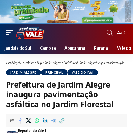
Aa
Font
Resizer
Jandaia do Sul
Cambira
Apucarana
Paraná
Vale do I
Jornal Repórter do Vale
>
Blog
>
Jardim Alegre
>
Prefeitura de Jardim Alegre inaugura pavimentação asfáltica no Jardim Florestal
JARDIM ALEGRE
PRINCIPAL
VALE DO IVAÍ
Prefeitura de Jardim Alegre
inaugura pavimentação
asfáltica no Jardim Florestal
Reporter do Vale 1