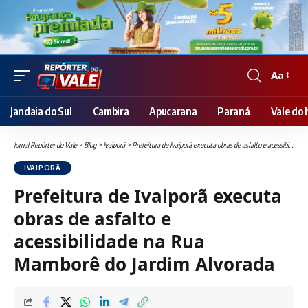
Aa
Font
Resizer
Jandaia do Sul
Cambira
Apucarana
Paraná
Vale do I
Jornal Repórter do Vale
>
Blog
>
Ivaiporã
>
Prefeitura de Ivaiporã executa obras de asfalto e acessibilidade na Rua Mamborê do Jardim Alvorada
IVAIPORÃ
Prefeitura de Ivaiporã executa
obras de asfalto e
acessibilidade na Rua
Mamborê do Jardim Alvorada