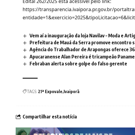
Edital 262/2025 está acessível pelo link:
https://transparencia.ivaipora.pr.gov.br/portaltr
entidade=1&exercicio=2025&tipoLicitacao=6&lici
Vem aí a inauguração da loja Navilav – Moda e Art
Prefeitura de Mauá da Serra promove encontro s
Agência do Trabalhador de Arapongas oferece 3
Apucaranense Alan Pereira é tricampeão Paname
Febraban alerta sobre golpe do falso gerente
TAGS:
21ª Expovale
Ivaiporã
Compartilhar esta notícia