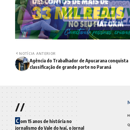
NOTÍCIA ANTERIOR
Agência do Trabalhador de Apucarana conquista
classificação de grande porte no Paraná
//
M
H
C
om 15 anos de história no
Q
jornalismo do Vale do Ivaí, o Jornal