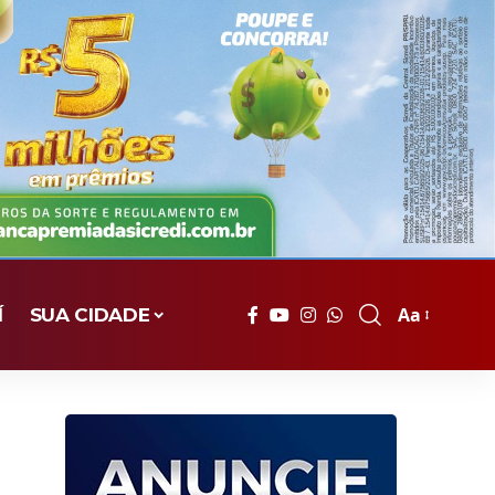
Aa
Í
SUA CIDADE
Font
Resizer