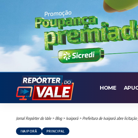
HOME
APU
Jornal Repórter do Vale
>
Blog
>
Ivaiporã
>
Prefeitura de Ivaiporã abre licitaçã
IVAIPORÃ
PRINCIPAL