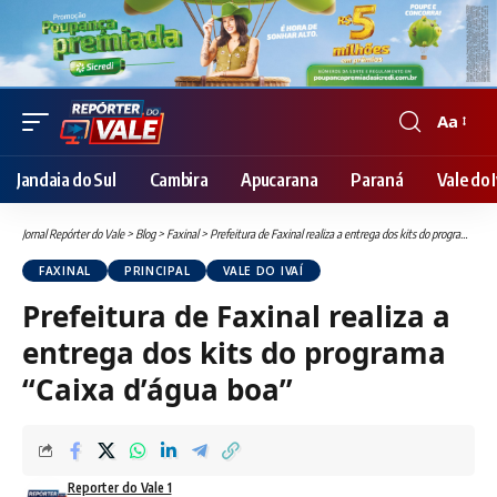
Aa
Font
Resizer
Jandaia do Sul
Cambira
Apucarana
Paraná
Vale do I
Jornal Repórter do Vale
>
Blog
>
Faxinal
>
Prefeitura de Faxinal realiza a entrega dos kits do programa “Caixa d’água boa”
FAXINAL
PRINCIPAL
VALE DO IVAÍ
Prefeitura de Faxinal realiza a
entrega dos kits do programa
“Caixa d’água boa”
Reporter do Vale 1