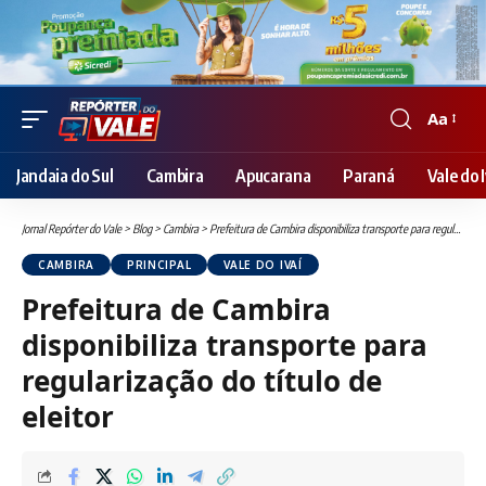
Aa
Font
Resizer
Jandaia do Sul
Cambira
Apucarana
Paraná
Vale do I
Jornal Repórter do Vale
>
Blog
>
Cambira
>
Prefeitura de Cambira disponibiliza transporte para regularização do título de eleitor
CAMBIRA
PRINCIPAL
VALE DO IVAÍ
Prefeitura de Cambira
disponibiliza transporte para
regularização do título de
eleitor