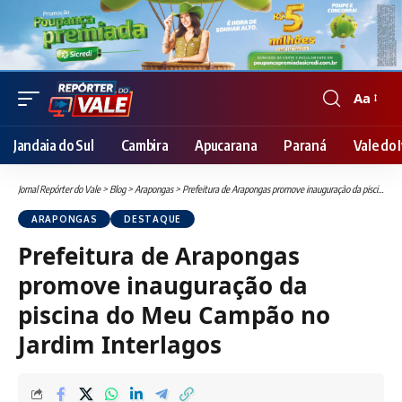
Aa
Font
Resizer
Jandaia do Sul
Cambira
Apucarana
Paraná
Vale do I
Jornal Repórter do Vale
>
Blog
>
Arapongas
>
Prefeitura de Arapongas promove inauguração da piscina do Meu Campão no Jardim Interlagos
ARAPONGAS
DESTAQUE
Prefeitura de Arapongas
promove inauguração da
piscina do Meu Campão no
Jardim Interlagos