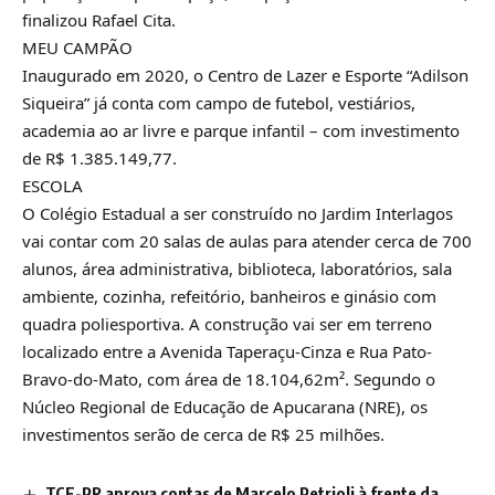
finalizou Rafael Cita.
MEU CAMPÃO
Inaugurado em 2020, o Centro de Lazer e Esporte “Adilson
Siqueira” já conta com campo de futebol, vestiários,
academia ao ar livre e parque infantil – com investimento
de R$ 1.385.149,77.
ESCOLA
O Colégio Estadual a ser construído no Jardim Interlagos
vai contar com 20 salas de aulas para atender cerca de 700
alunos, área administrativa, biblioteca, laboratórios, sala
ambiente, cozinha, refeitório, banheiros e ginásio com
quadra poliesportiva. A construção vai ser em terreno
localizado entre a Avenida Taperaçu-Cinza e Rua Pato-
Bravo-do-Mato, com área de 18.104,62m². Segundo o
Núcleo Regional de Educação de Apucarana (NRE), os
investimentos serão de cerca de R$ 25 milhões.
TCE-PR aprova contas de Marcelo Petrioli à frente da