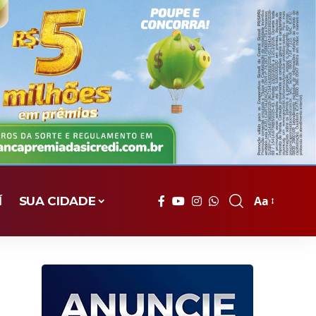
Aa
Í
SUA CIDADE
Font
Resizer