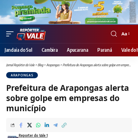
Aa
Font
Resizer
Jandaia do Sul
Cambira
Apucarana
Paraná
Vale do I
Jornal Repórter do Vale
>
Blog
>
Arapongas
>
Prefeitura de Arapongas alerta sobre golpe em empresas do município
ARAPONGAS
Prefeitura de Arapongas alerta
sobre golpe em empresas do
município
Reporter do Vale 1