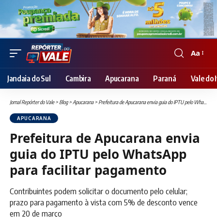
Aa
Font
Resizer
Jandaia do Sul
Cambira
Apucarana
Paraná
Vale do I
Jornal Repórter do Vale
>
Blog
>
Apucarana
>
Prefeitura de Apucarana envia guia do IPTU pelo WhatsApp para facilitar pagamento
APUCARANA
Prefeitura de Apucarana envia
guia do IPTU pelo WhatsApp
para facilitar pagamento
Contribuintes podem solicitar o documento pelo celular;
prazo para pagamento à vista com 5% de desconto vence
em 20 de março