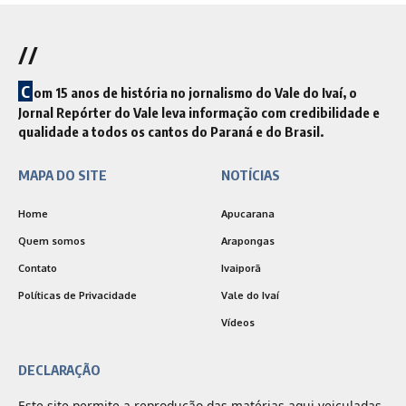
//
C
om 15 anos de história no jornalismo do Vale do Ivaí, o
Jornal Repórter do Vale leva informação com credibilidade e
qualidade a todos os cantos do Paraná e do Brasil.
MAPA DO SITE
NOTÍCIAS
Home
Apucarana
Quem somos
Arapongas
Contato
Ivaiporã
Políticas de Privacidade
Vale do Ivaí
Vídeos
DECLARAÇÃO
Este site permite a reprodução das matérias aqui veiculadas,