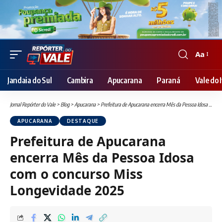
Aa
Font
Resizer
Jandaia do Sul
Cambira
Apucarana
Paraná
Vale do I
Jornal Repórter do Vale
>
Blog
>
Apucarana
>
Prefeitura de Apucarana encerra Mês da Pessoa Idosa com o concurso Miss Longevidade 2025
APUCARANA
DESTAQUE
Prefeitura de Apucarana
encerra Mês da Pessoa Idosa
com o concurso Miss
Longevidade 2025