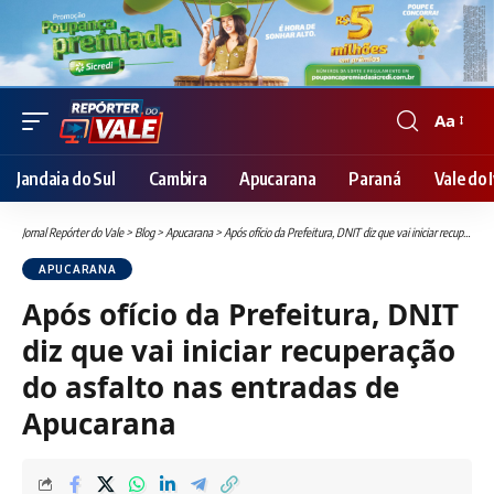
Aa
Font
Resizer
Jandaia do Sul
Cambira
Apucarana
Paraná
Vale do I
Jornal Repórter do Vale
>
Blog
>
Apucarana
>
Após ofício da Prefeitura, DNIT diz que vai iniciar recuperação do asfalto nas entradas de Apucarana
APUCARANA
Após ofício da Prefeitura, DNIT
diz que vai iniciar recuperação
do asfalto nas entradas de
Apucarana