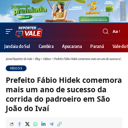
Aa
Font
Resizer
Jandaia do Sul
Cambira
Apucarana
Paraná
Vale do I
Jornal Repórter do Vale
>
Blog
>
Vídeos
>
Prefeito Fábio Hidek comemora mais um ano de sucesso da corrida do padroeiro em São João do Ivaí
VÍDEOS
Prefeito Fábio Hidek comemora
mais um ano de sucesso da
corrida do padroeiro em São
João do Ivaí