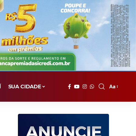
Aa
Í
SUA CIDADE
Font
Resizer