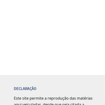
DECLARAÇÃO
Este site permite a reprodução das matérias
aqui veiculadas, desde que seja citada a