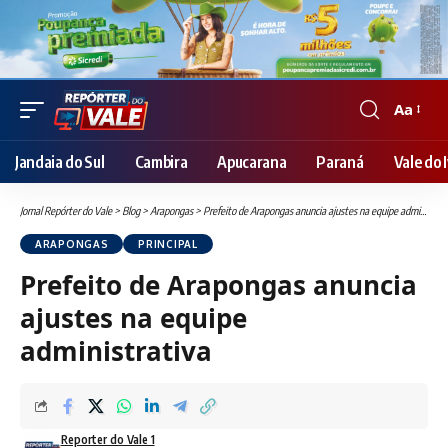
Aa
Font
Resizer
Jandaia do Sul
Cambira
Apucarana
Paraná
Vale do I
Jornal Repórter do Vale
>
Blog
>
Arapongas
>
Prefeito de Arapongas anuncia ajustes na equipe administrativa
ARAPONGAS
PRINCIPAL
Prefeito de Arapongas anuncia
ajustes na equipe
administrativa
Reporter do Vale 1