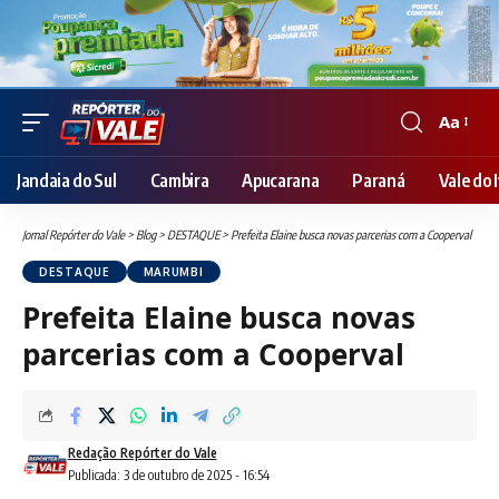
Aa
Font
Resizer
Jandaia do Sul
Cambira
Apucarana
Paraná
Vale do I
Jornal Repórter do Vale
>
Blog
>
DESTAQUE
>
Prefeita Elaine busca novas parcerias com a Cooperval
DESTAQUE
MARUMBI
Prefeita Elaine busca novas
parcerias com a Cooperval
Redação Repórter do Vale
Publicada: 3 de outubro de 2025 - 16:54