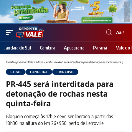
Aa
Font
Resizer
Jandaia do Sul
Cambira
Apucarana
Paraná
Vale do I
Jornal Repórter do Vale
>
Blog
>
Geral
>
PR-445 será interditada para detonação de rochas nesta quinta-feira
GERAL
LONDRINA
PRINCIPAL
PR-445 será interditada para
detonação de rochas nesta
quinta-feira
Bloqueio começa às 17h e deve ser liberado a partir das
18h30, na altura do km 26+950, perto de Lerroville.