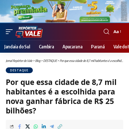
Aa
Font
Resizer
Jandaia do Sul
Cambira
Apucarana
Paraná
Vale do I
Jornal Repórter do Vale
>
Blog
>
DESTAQUE
>
Por que essa cidade de 8,7 mil habitantes é a escolhida para nova ganhar fábrica de R$ 25 bilhões?
DESTAQUE
Por que essa cidade de 8,7 mil
habitantes é a escolhida para
nova ganhar fábrica de R$ 25
bilhões?