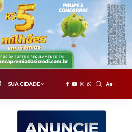
Aa
Í
SUA CIDADE
Font
Resizer