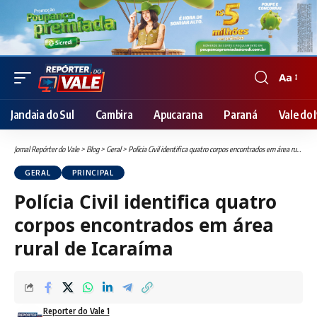
Aa
Font
Resizer
Jandaia do Sul
Cambira
Apucarana
Paraná
Vale do I
Jornal Repórter do Vale
>
Blog
>
Geral
>
Polícia Civil identifica quatro corpos encontrados em área rural de Icaraíma
GERAL
PRINCIPAL
Polícia Civil identifica quatro
corpos encontrados em área
rural de Icaraíma
Reporter do Vale 1