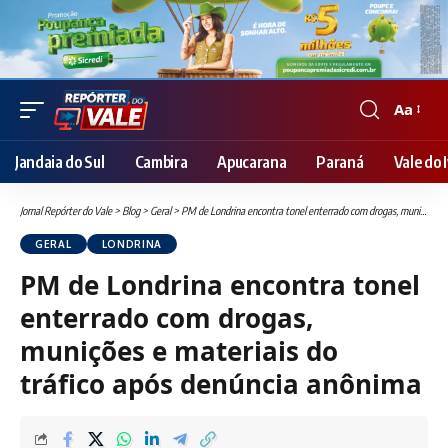
Aa
Font
Resizer
Jandaia do Sul
Cambira
Apucarana
Paraná
Vale do I
Jornal Repórter do Vale
>
Blog
>
Geral
>
PM de Londrina encontra tonel enterrado com drogas, munições e materiais do tráfico após denúncia anônima
GERAL
LONDRINA
PM de Londrina encontra tonel
enterrado com drogas,
munições e materiais do
tráfico após denúncia anônima