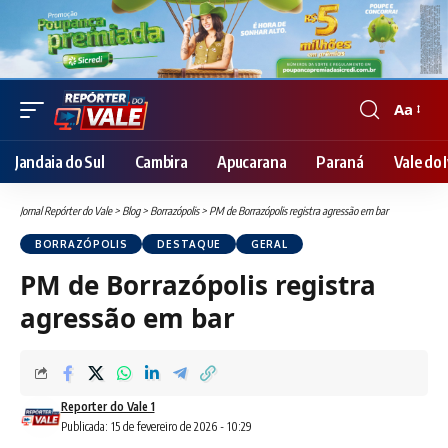
Aa
Font
Resizer
Jandaia do Sul
Cambira
Apucarana
Paraná
Vale do I
Jornal Repórter do Vale
>
Blog
>
Borrazópolis
>
PM de Borrazópolis registra agressão em bar
BORRAZÓPOLIS
DESTAQUE
GERAL
PM de Borrazópolis registra
agressão em bar
Reporter do Vale 1
Publicada: 15 de fevereiro de 2026 - 10:29