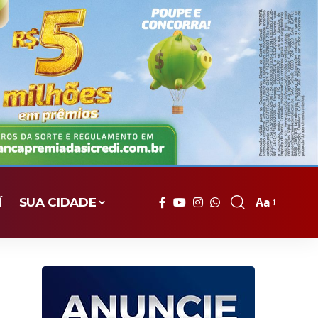
Aa
Í
SUA CIDADE
Font
Resizer