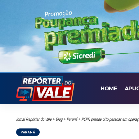
HOME
APU
Jornal Repórter do Vale
>
Blog
>
Paraná
>
PCPR prende oito pessoas em operação
PARANÁ