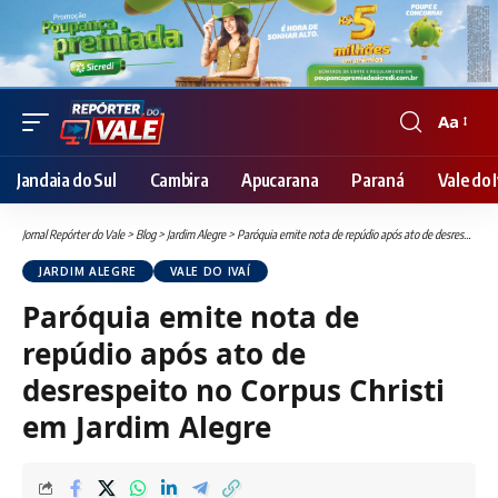
Aa
Font
Resizer
Jandaia do Sul
Cambira
Apucarana
Paraná
Vale do I
Jornal Repórter do Vale
>
Blog
>
Jardim Alegre
>
Paróquia emite nota de repúdio após ato de desrespeito no Corpus Christi em Jardim Alegre
JARDIM ALEGRE
VALE DO IVAÍ
Paróquia emite nota de
repúdio após ato de
desrespeito no Corpus Christi
em Jardim Alegre