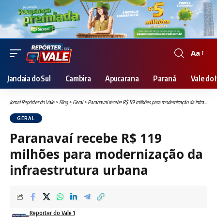
Aa
Font
Resizer
Jandaia do Sul
Cambira
Apucarana
Paraná
Vale do I
Jornal Repórter do Vale
>
Blog
>
Geral
>
Paranavaí recebe R$ 119 milhões para modernização da infraestrutura urbana
GERAL
Paranavaí recebe R$ 119
milhões para modernização da
infraestrutura urbana
Reporter do Vale 1