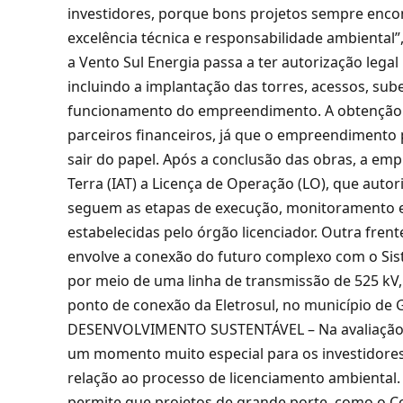
investidores, porque bons projetos sempre enc
excelência técnica e responsabilidade ambiental”,
a Vento Sul Energia passa a ter autorização legal 
incluindo a implantação das torres, acessos, sub
funcionamento do empreendimento. A obtenção da
parceiros financeiros, já que o empreendimento p
sair do papel. Após a conclusão das obras, a empr
Terra (IAT) a Licença de Operação (LO), que autori
seguem as etapas de execução, monitoramento 
estabelecidas pelo órgão licenciador. Outra frent
envolve a conexão do futuro complexo com o Siste
por meio de uma linha de transmissão de 525 kV,
ponto de conexão da Eletrosul, no município de 
DESENVOLVIMENTO SUSTENTÁVEL – Na avaliação do
um momento muito especial para os investidores,
relação ao processo de licenciamento ambiental. “
permite que projetos de grande porte, como o C