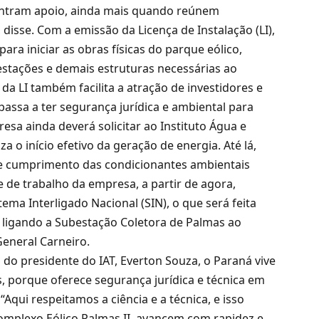
ontram apoio, ainda mais quando reúnem
 disse. Com a emissão da Licença de Instalação (LI),
para iniciar as obras físicas do parque eólico,
estações e demais estruturas necessárias ao
 LI também facilita a atração de investidores e
assa a ter segurança jurídica e ambiental para
esa ainda deverá solicitar ao Instituto Água e
za o início efetivo da geração de energia. Até lá,
e cumprimento das condicionantes ambientais
e de trabalho da empresa, a partir de agora,
ma Interligado Nacional (SIN), o que será feita
 ligando a Subestação Coletora de Palmas ao
General Carneiro.
 presidente do IAT, Everton Souza, o Paraná vive
 porque oferece segurança jurídica e técnica em
Aqui respeitamos a ciência e a técnica, e isso
omplexo Eólico Palmas II, avancem com rapidez e