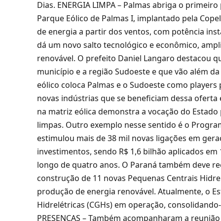
Dias. ENERGIA LIMPA – Palmas abriga o primeiro p
Parque Eólico de Palmas I, implantado pela Cop
de energia a partir dos ventos, com potência ins
dá um novo salto tecnológico e econômico, ampl
renovável. O prefeito Daniel Langaro destacou qu
município e a região Sudoeste e que vão além da
eólico coloca Palmas e o Sudoeste como players p
novas indústrias que se beneficiam dessa oferta
na matriz eólica demonstra a vocação do Estado p
limpas. Outro exemplo nesse sentido é o Progra
estimulou mais de 38 mil novas ligações em gera
investimentos, sendo R$ 1,6 bilhão aplicados em 
longo de quatro anos. O Paraná também deve rec
construção de 11 novas Pequenas Centrais Hidrel
produção de energia renovável. Atualmente, o E
Hidrelétricas (CGHs) em operação, consolidando
PRESENÇAS – Também acompanharam a reunião o v