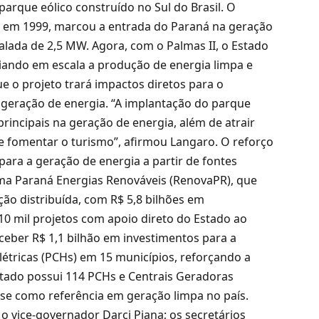
arque eólico construído no Sul do Brasil. O
el em 1999, marcou a entrada do Paraná na geração
talada de 2,5 MW. Agora, com o Palmas II, o Estado
iando em escala a produção de energia limpa e
e o projeto trará impactos diretos para o
 geração de energia. “A implantação do parque
rincipais na geração de energia, além de atrair
 e fomentar o turismo”, afirmou Langaro. O reforço
ara a geração de energia a partir de fontes
ma Paraná Energias Renováveis (RenovaPR), que
ção distribuída, com R$ 5,8 bilhões em
10 mil projetos com apoio direto do Estado ao
eber R$ 1,1 bilhão em investimentos para a
étricas (PCHs) em 15 municípios, reforçando a
stado possui 114 PCHs e Centrais Geradoras
-se como referência em geração limpa no país.
ice-governador Darci Piana; os secretários