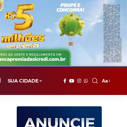
Aa
Í
SUA CIDADE
Font
Resizer