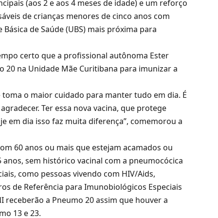
ipais (aos 2 e aos 4 meses de idade) e um reforço
nsáveis de crianças menores de cinco anos com
e Básica de Saúde (UBS) mais próxima para
empo certo que a profissional autônoma Ester
o 20 na Unidade Mãe Curitibana para imunizar a
re toma o maior cuidado para manter tudo em dia. É
 agradecer. Ter essa nova vacina, que protege
oje em dia isso faz muita diferença”, comemorou a
 com 60 anos ou mais que estejam acamados ou
 5 anos, sem histórico vacinal com a pneumocócica
ciais, como pessoas vivendo com HIV/Aids,
tros de Referência para Imunobiológicos Especiais
NI receberão a Pneumo 20 assim que houver a
mo 13 e 23.