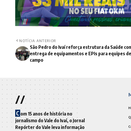
NOTÍCIA ANTERIOR
São Pedro do Ivaí reforça estrutura da Saúde co
entrega de equipamentos e EPIs para equipes d
campo
//
M
H
C
om 15 anos de história no
Q
jornalismo do Vale do Ivaí, o Jornal
Repórter do Vale leva informação
C