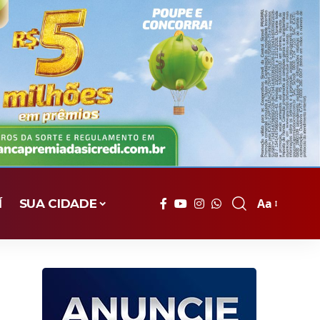
Aa
Í
SUA CIDADE
Font
Resizer