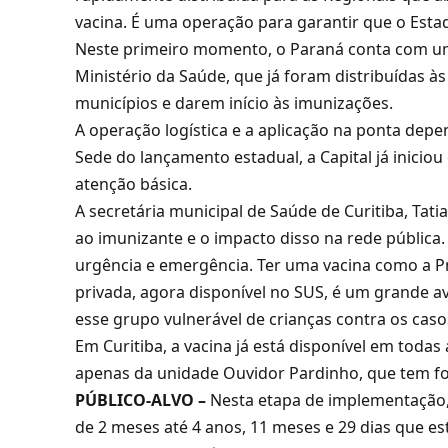
vacina. É uma operação para garantir que o Estad
Neste primeiro momento, o Paraná conta com um l
Ministério da Saúde, que já foram distribuídas à
municípios e darem início às imunizações.
A operação logística e a aplicação na ponta dep
Sede do lançamento estadual, a Capital já inicio
atenção básica.
A secretária municipal de Saúde de Curitiba, Tat
ao imunizante e o impacto disso na rede pública.
urgência e emergência. Ter uma vacina como a P
privada, agora disponível no SUS, é um grande a
esse grupo vulnerável de crianças contra os caso
Em Curitiba, a vacina já está disponível em toda
apenas da unidade Ouvidor Pardinho, que tem f
PÚBLICO-ALVO –
Nesta etapa de implementação, 
de 2 meses até 4 anos, 11 meses e 29 dias que e