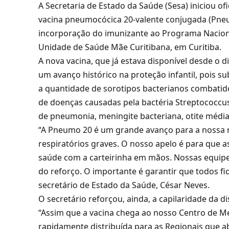
A Secretaria de Estado da Saúde (Sesa) iniciou ofi
vacina pneumocócica 20-valente conjugada (Pne
incorporação do imunizante ao Programa Naciona
Unidade de Saúde Mãe Curitibana, em Curitiba.
A nova vacina, que já estava disponível desde o d
um avanço histórico na proteção infantil, pois s
a quantidade de sorotipos bacterianos combatid
de doenças causadas pela bactéria Streptococc
de pneumonia, meningite bacteriana, otite média
“A Pneumo 20 é um grande avanço para a nossa 
respiratórios graves. O nosso apelo é para que a
saúde com a carteirinha em mãos. Nossas equipes 
do reforço. O importante é garantir que todos f
secretário de Estado da Saúde, César Neves.
O secretário reforçou, ainda, a capilaridade da d
“Assim que a vacina chega ao nosso Centro de M
rapidamente distribuída para as Regionais que a