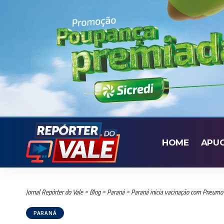
HOME
APU
Jornal Repórter do Vale
>
Blog
>
Paraná
>
Paraná inicia vacinação com Pneumo 
PARANÁ