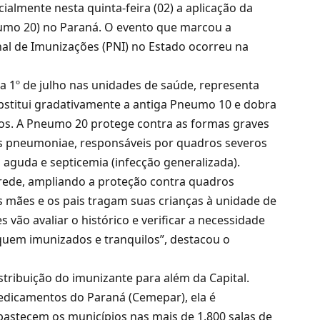
cialmente nesta quinta-feira (02) a aplicação da
umo 20) no Paraná. O evento que marcou a
l de Imunizações (PNI) no Estado ocorreu na
ia 1º de julho nas unidades de saúde, representa
ubstitui gradativamente a antiga Pneumo 10 e dobra
os. A Pneumo 20 protege contra as formas graves
us pneumoniae, responsáveis por quadros severos
 aguda e septicemia (infecção generalizada).
rede, ampliando a proteção contra quadros
s mães e os pais tragam suas crianças à unidade de
vão avaliar o histórico e verificar a necessidade
iquem imunizados e tranquilos”, destacou o
istribuição do imunizante para além da Capital.
edicamentos do Paraná (Cemepar), ela é
bastecem os municípios nas mais de 1.800 salas de