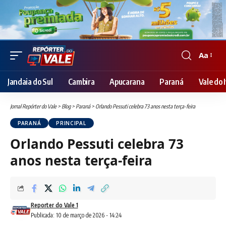
Aa
Font
Resizer
Jandaia do Sul
Cambira
Apucarana
Paraná
Vale do I
Jornal Repórter do Vale
>
Blog
>
Paraná
>
Orlando Pessuti celebra 73 anos nesta terça-feira
PARANÁ
PRINCIPAL
Orlando Pessuti celebra 73
anos nesta terça-feira
Reporter do Vale 1
Publicada: 10 de março de 2026 - 14:24