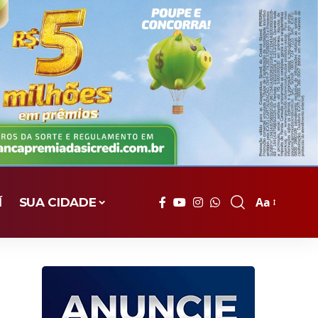
Aa
Í
SUA CIDADE
Font
Resizer