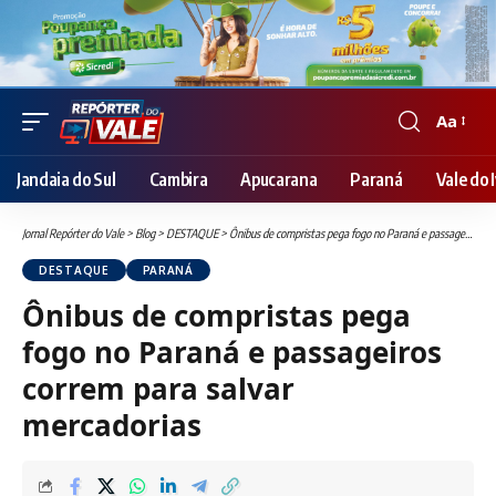
Aa
Font
Resizer
Jandaia do Sul
Cambira
Apucarana
Paraná
Vale do I
Jornal Repórter do Vale
>
Blog
>
DESTAQUE
>
Ônibus de compristas pega fogo no Paraná e passageiros correm para salvar mercadorias
DESTAQUE
PARANÁ
Ônibus de compristas pega
fogo no Paraná e passageiros
correm para salvar
mercadorias