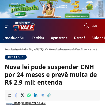
Aa
Font
Resizer
Jandaia do Sul
Cambira
Apucarana
Paraná
Vale do I
Jornal Repórter do Vale
>
Blog
>
DESTAQUE
>
Nova lei pode suspender CNH por 24 meses e prevê multa de R$ 2,9 mil; entenda
DESTAQUE
Nova lei pode suspender CNH
por 24 meses e prevê multa de
R$ 2,9 mil; entenda
Redação Repórter do Vale