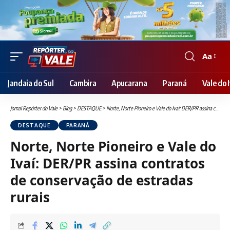
Aa
Font
Resizer
Jandaia do Sul
Cambira
Apucarana
Paraná
Vale do I
Jornal Repórter do Vale
>
Blog
>
DESTAQUE
>
Norte, Norte Pioneiro e Vale do Ivaí: DER/PR assina contratos de conservação de estradas rurais
DESTAQUE
PARANÁ
Norte, Norte Pioneiro e Vale do
Ivaí: DER/PR assina contratos
de conservação de estradas
rurais