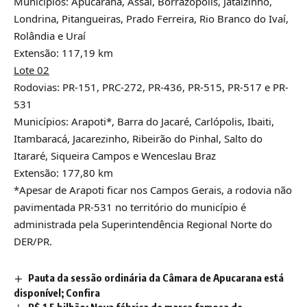
Municípios: Apucarana, Assaí, Borrazópolis, Jataizinho,
Londrina, Pitangueiras, Prado Ferreira, Rio Branco do Ivaí,
Rolândia e Uraí
Extensão: 117,19 km
Lote 02
Rodovias: PR-151, PRC-272, PR-436, PR-515, PR-517 e PR-
531
Municípios: Arapoti*, Barra do Jacaré, Carlópolis, Ibaiti,
Itambaracá, Jacarezinho, Ribeirão do Pinhal, Salto do
Itararé, Siqueira Campos e Wenceslau Braz
Extensão: 177,80 km
*Apesar de Arapoti ficar nos Campos Gerais, a rodovia não
pavimentada PR-531 no território do município é
administrada pela Superintendência Regional Norte do
DER/PR.
Pauta da sessão ordinária da Câmara de Apucarana está
disponível; Confira
R$ 1,5 bilhão: Nova fábrica de marca famosa de