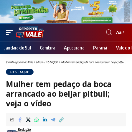
Aa
Font
Resizer
Jandaia do Sul
Cambira
Apucarana
Paraná
Vale do I
Jornal Repórter do Vale
>
Blog
>
DESTAQUE
>
Mulher tem pedaço da boca arrancado ao beijar pitbull; veja o vídeo
DESTAQUE
Mulher tem pedaço da boca
arrancado ao beijar pitbull;
veja o vídeo
Redação