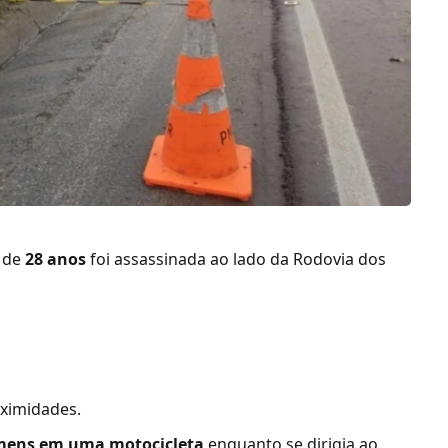
r de
28 anos
foi assassinada ao lado da Rodovia dos
ximidades.
mens em uma motocicleta
enquanto se dirigia ao