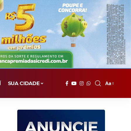
Aa
Í
SUA CIDADE
Font
Resizer