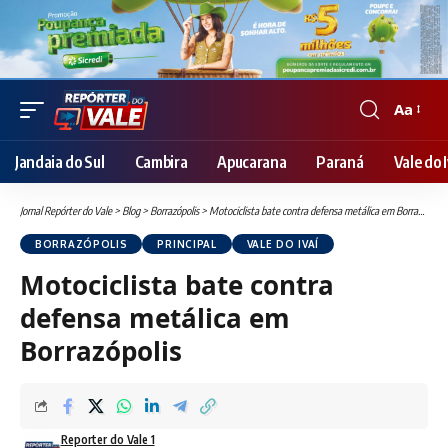
Aa
Font
Resizer
Jandaia do Sul
Cambira
Apucarana
Paraná
Vale do I
Jornal Repórter do Vale
>
Blog
>
Borrazópolis
>
Motociclista bate contra defensa metálica em Borrazópolis
BORRAZÓPOLIS
PRINCIPAL
VALE DO IVAÍ
Motociclista bate contra
defensa metálica em
Borrazópolis
Reporter do Vale 1