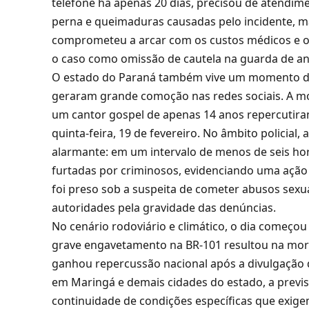
telefone há apenas 20 dias,
precisou de atendime
perna e queimaduras causadas pelo incidente,
ma
comprometeu a arcar com os custos médicos e o 
o caso como omissão de cautela na guarda de an
O estado do Paraná também vive um momento de
geraram grande comoção nas redes sociais.
A mo
um cantor gospel de apenas 14 anos repercutir
quinta-feira,
19 de fevereiro.
No âmbito policial,
a
alarmante:
em um intervalo de menos de seis ho
furtadas por criminosos,
evidenciando uma ação
foi preso sob a suspeita de cometer abusos sexua
autoridades pela gravidade das denúncias.
No cenário rodoviário e climático,
o dia começou 
grave engavetamento na BR-101 resultou na mort
ganhou repercussão nacional após a divulgação d
em Maringá e demais cidades do estado,
a previs
continuidade de condições específicas que exig