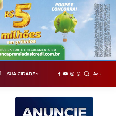
Aa
Í
SUA CIDADE
Font
Resizer