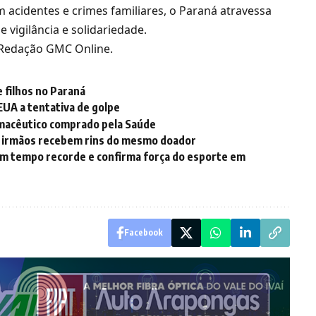
 acidentes e crimes familiares,
o Paraná atravessa
 vigilância e solidariedade.
e Redação GMC Online.
e filhos no Paraná
UA a tentativa de golpe
rmacêutico comprado pela Saúde
 irmãos recebem rins do mesmo doador
em tempo recorde e confirma força do esporte em
Facebook