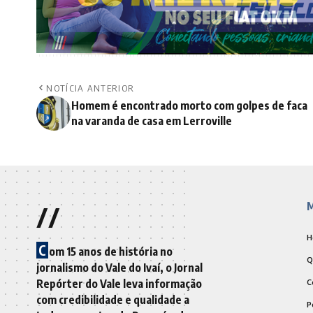
NOTÍCIA ANTERIOR
Homem é encontrado morto com golpes de faca
na varanda de casa em Lerroville
//
M
H
C
om 15 anos de história no
Q
jornalismo do Vale do Ivaí, o Jornal
Repórter do Vale leva informação
C
com credibilidade e qualidade a
P