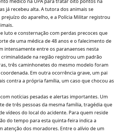
nto médico na UPA para tratar oito pontos na
s já recebeu alta.
A tutora dos animais se
prejuízo do aparelho,
e a Polícia Militar registrou
imais.
 luto e consternação com perdas precoces que
rte de uma médica de 48 anos e o falecimento de
am intensamente entre os paranaenses nesta
 criminalidade na região registrou um padrão
ras,
três caminhonetes do mesmo modelo foram
 coordenada.
Em outra ocorrência grave,
um pai
is contra a própria família,
um caso que chocou as
com notícias pesadas e alertas importantes.
Um
e de três pessoas da mesma família,
tragédia que
e vídeos do local do acidente.
Para quem reside
ão do tempo para esta quinta-feira indica a
em atenção dos moradores.
Entre o alívio de um