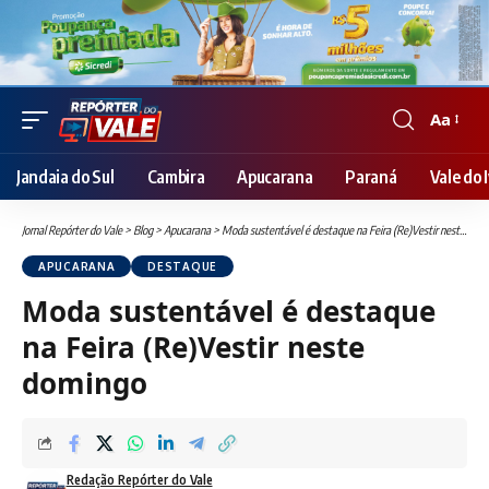
Aa
Font
Resizer
Jandaia do Sul
Cambira
Apucarana
Paraná
Vale do I
Jornal Repórter do Vale
>
Blog
>
Apucarana
>
Moda sustentável é destaque na Feira (Re)Vestir neste domingo
APUCARANA
DESTAQUE
Moda sustentável é destaque
na Feira (Re)Vestir neste
domingo
Redação Repórter do Vale