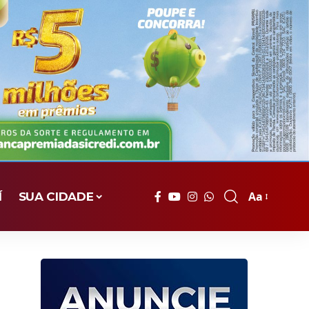
Aa
Í
SUA CIDADE
Font
Resizer