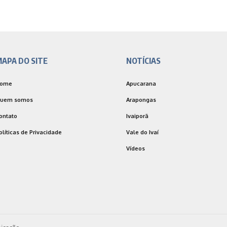
APA DO SITE
NOTÍCIAS
ome
Apucarana
uem somos
Arapongas
ontato
Ivaiporã
olíticas de Privacidade
Vale do Ivaí
Vídeos