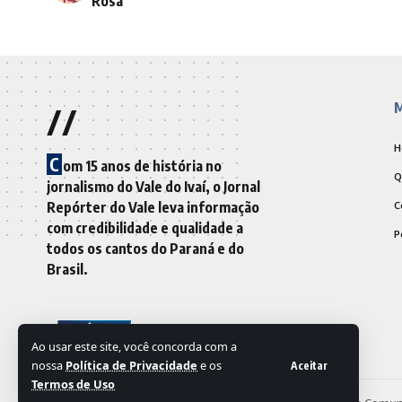
Rosa
//
M
H
C
om 15 anos de história no
Q
jornalismo do Vale do Ivaí, o Jornal
Repórter do Vale leva informação
C
com credibilidade e qualidade a
P
todos os cantos do Paraná e do
Brasil.
Ao usar este site, você concorda com a
nossa
Política de Privacidade
e os
Aceitar
Termos de Uso