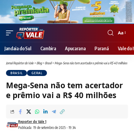
Aa
Font
Resizer
Jandaia do Sul
Cambira
Apucarana
Paraná
Vale do I
Jornal Repórter do Vale
>
Blog
>
Brasil
>
Mega-Sena não tem acertador e prêmio vai a R$ 40 milhões
BRASIL
GERAL
Mega-Sena não tem acertador
e prêmio vai a R$ 40 milhões
Reporter do Vale 1
Publicada: 19 de setembro de 2025 - 19:34