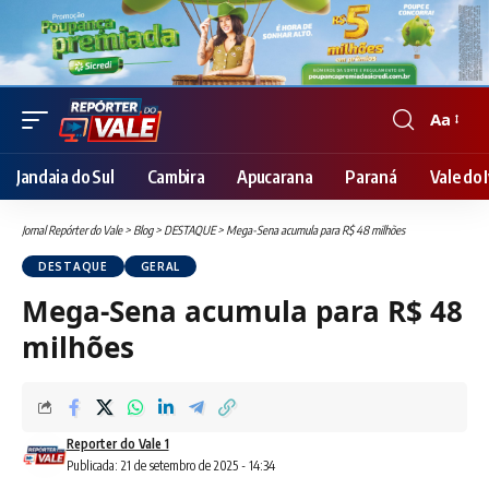
Aa
Font
Resizer
Jandaia do Sul
Cambira
Apucarana
Paraná
Vale do I
Jornal Repórter do Vale
>
Blog
>
DESTAQUE
>
Mega-Sena acumula para R$ 48 milhões
DESTAQUE
GERAL
Mega-Sena acumula para R$ 48
milhões
Reporter do Vale 1
Publicada: 21 de setembro de 2025 - 14:34