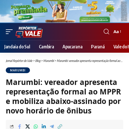
Aa
Font
Resizer
Jandaia do Sul
Cambira
Apucarana
Paraná
Vale do I
Jornal Repórter do Vale
>
Blog
>
Marumbi
>
Marumbi: vereador apresenta representação formal ao MPPR e mobiliza abaixo-assinado por novo horário de ônibus
MARUMBI
Marumbi: vereador apresenta
representação formal ao MPPR
e mobiliza abaixo-assinado por
novo horário de ônibus