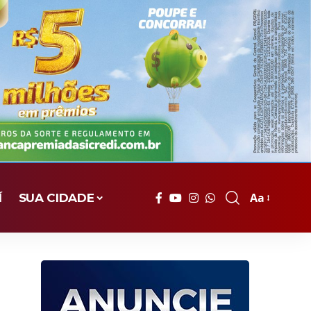
Aa
Í
SUA CIDADE
Font
Resizer