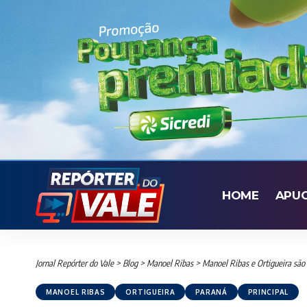
HOME
APU
Jornal Repórter do Vale
>
Blog
>
Manoel Ribas
>
Manoel Ribas e Ortigueira sã
MANOEL RIBAS
ORTIGUEIRA
PARANÁ
PRINCIPAL