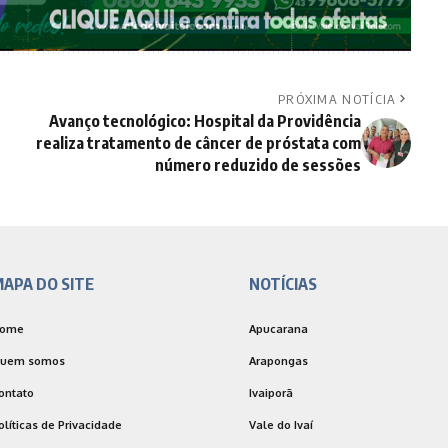
PRÓXIMA NOTÍCIA
Avanço tecnológico: Hospital da Providência
realiza tratamento de câncer de próstata com
número reduzido de sessões
APA DO SITE
NOTÍCIAS
ome
Apucarana
uem somos
Arapongas
ontato
Ivaiporã
olíticas de Privacidade
Vale do Ivaí