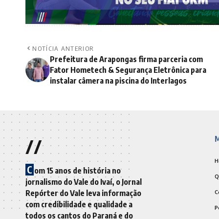
NOTÍCIA ANTERIOR
Prefeitura de Arapongas firma parceria com
Fator Hometech & Segurança Eletrônica para
instalar câmera na piscina do Interlagos
//
M
H
C
om 15 anos de história no
Q
jornalismo do Vale do Ivaí, o Jornal
Repórter do Vale leva informação
C
com credibilidade e qualidade a
P
todos os cantos do Paraná e do