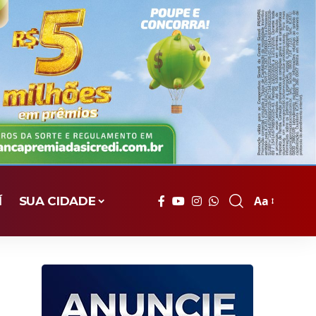
Aa
Í
SUA CIDADE
Font
Resizer